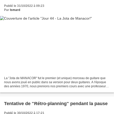
Publié le 31/10/2022 à 09:23
Par
Ismard
La "Jota de MANACOR" fut le premier (et unique) morceau de guitare que
nous avons joué en public dans sa version pour deux guitares. A l'époque
des années 1970, nous prenions nos premiers cours avec une professeur
classique. J'ai retrouvé la partition...
Tentative de "Rétro-planning" pendant la pause
Publié le 30/10/2022 à 17:21