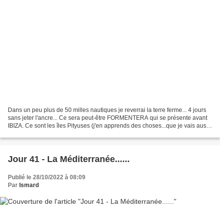
Dans un peu plus de 50 milles nautiques je reverrai la terre ferme... 4 jours
sans jeter l'ancre... Ce sera peut-être FORMENTERA qui se présente avant
IBIZA. Ce sont les îles Pityuses (j'en apprends des choses...que je vais aussi
vite oublier) A propos...
Jour 41 - La Méditerranée......
Publié le 28/10/2022 à 08:09
Par
Ismard