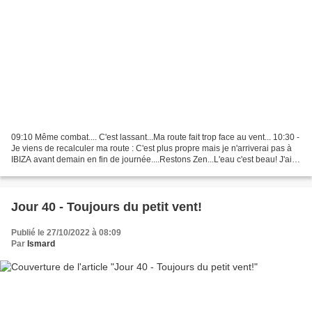
09:10 Même combat.... C'est lassant...Ma route fait trop face au vent... 10:30 -
Je viens de recalculer ma route : C'est plus propre mais je n'arriverai pas à
IBIZA avant demain en fin de journée....Restons Zen...L'eau c'est beau! J'ai
récupéré un peu...
Jour 40 - Toujours du petit vent!
Publié le 27/10/2022 à 08:09
Par
Ismard