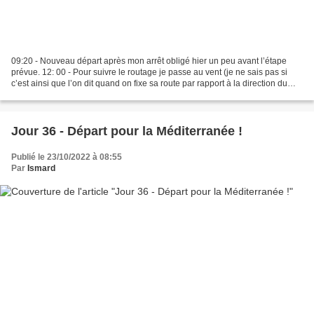
09:20 - Nouveau départ après mon arrêt obligé hier un peu avant l’étape
prévue. 12: 00 - Pour suivre le routage je passe au vent (je ne sais pas si
c’est ainsi que l’on dit quand on fixe sa route par rapport à la direction du
vent : si le vent tourne,...
Jour 36 - Départ pour la Méditerranée !
Publié le 23/10/2022 à 08:55
Par
Ismard