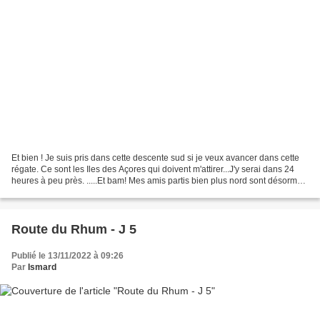
Et bien ! Je suis pris dans cette descente sud si je veux avancer dans cette
régate. Ce sont les Iles des Açores qui doivent m'attirer...J'y serai dans 24
heures à peu près. .....Et bam! Mes amis partis bien plus nord sont désormais
redescendus et dans...
Route du Rhum - J 5
Publié le 13/11/2022 à 09:26
Par
Ismard