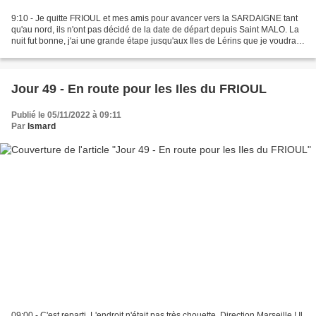
9:10 - Je quitte FRIOUL et mes amis pour avancer vers la SARDAIGNE tant
qu'au nord, ils n'ont pas décidé de la date de départ depuis Saint MALO. La
nuit fut bonne, j'ai une grande étape jusqu'aux Iles de Lérins que je voudrais
bien aller voir pour finir...
Jour 49 - En route pour les Iles du FRIOUL
Publié le 05/11/2022 à 09:11
Par
Ismard
09:00 - C'est reparti. L'endroit n'était pas très chouette. Direction Marseille ! Il