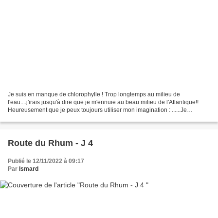
Je suis en manque de chlorophylle ! Trop longtemps au milieu de
l'eau....j'irais jusqu'à dire que je m'ennuie au beau milieu de l'Atlantique!!
Heureusement que je peux toujours utiliser mon imagination : ......Je
descends plus sud que le routeur et même...
Route du Rhum - J 4
Publié le 12/11/2022 à 09:17
Par
Ismard