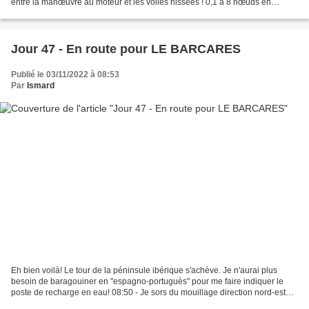
entre la manœuvre au moteur et les voiles hissées ! 0,1 à 8 nœuds en
combien de secondes!! Direction...
Jour 47 - En route pour LE BARCARES
Publié le 03/11/2022 à 08:53
Par
Ismard
Eh bien voilà! Le tour de la péninsule ibérique s'achève. Je n'aurai plus
besoin de baragouiner en "espagno-portuguès" pour me faire indiquer le
poste de recharge en eau! 08:50 - Je sors du mouillage direction nord-est
avec une prévision de "bonne brise"...