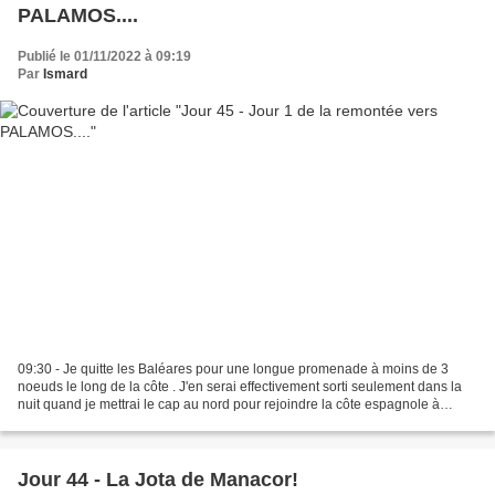
PALAMOS....
Publié le 01/11/2022 à 09:19
Par
Ismard
09:30 - Je quitte les Baléares pour une longue promenade à moins de 3
noeuds le long de la côte . J'en serai effectivement sorti seulement dans la
nuit quand je mettrai le cap au nord pour rejoindre la côte espagnole à
PALAMOS. Encore un souvenir....(normal,...
Jour 44 - La Jota de Manacor!