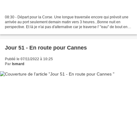
08:30 - Départ pour la Corse. Une longue traversée encore qui prévoit une
arrivée au port seulement demain matin vers 3 heures...Bonne nuit en
perspective. Et là je n'ai pas d'alternative car je traverse l' "eau" de bout en
bout. Et demain je dois prendre...
Jour 51 - En route pour Cannes
Publié le 07/11/2022 à 10:25
Par
Ismard