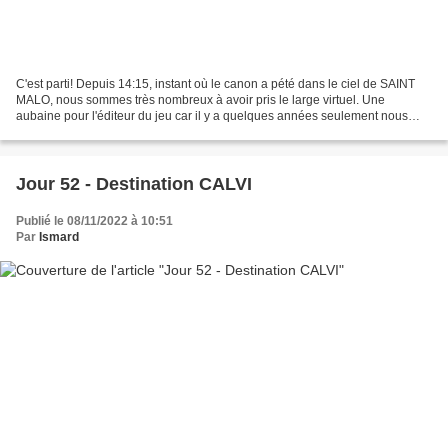
C'est parti! Depuis 14:15, instant où le canon a pété dans le ciel de SAINT
MALO, nous sommes très nombreux à avoir pris le large virtuel. Une
aubaine pour l'éditeur du jeu car il y a quelques années seulement nous
n'étions guère plus de 15000 à jouer....
Jour 52 - Destination CALVI
Publié le 08/11/2022 à 10:51
Par
Ismard