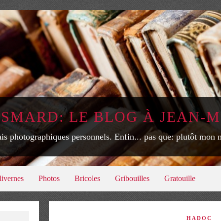
ISMARD: LE BLOG À JEAN-M
is photographiques personnels. Enfin... pas que: plutôt mon
livernes
Photos
Bricoles
Gribouilles
Gratouille
HADOC