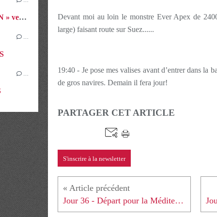
Devant moi au loin le monstre Ever Apex de 240
J35 &36 &37 - Avant dernier « RUN » vers CHYPRE
large) faisant route sur Suez......
…
ES
19:40 - Je pose mes valises avant d’entrer dans la ba
…
de gros navires. Demain il fera jour!
S
PARTAGER CET ARTICLE
S'inscrire à la newsletter
Jour 36 - Départ pour la Méditerranée !