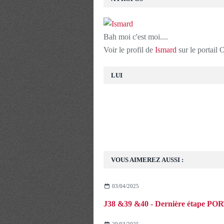
Bah moi c'est moi....
Voir le profil de
Ismard
sur le portail
LUI
VOUS AIMEREZ AUSSI :
03/04/2025
J38 &39 &40 - Dernière étape PO
29/03/2025