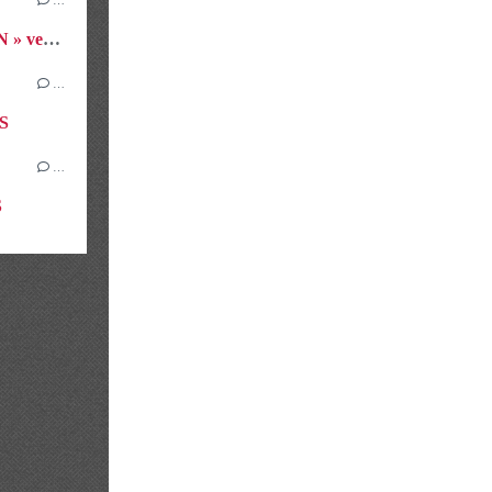
J35 &36 &37 - Avant dernier « RUN » vers CHYPRE
…
ES
…
S