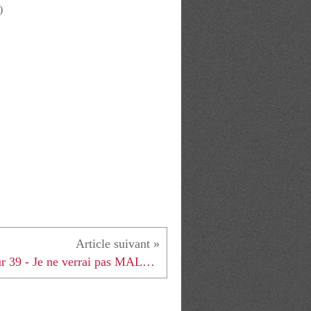
)
Jour 39 - Je ne verrai pas MALAGA!