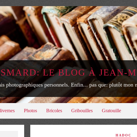
ISMARD: LE BLOG À JEAN-M
is photographiques personnels. Enfin... pas que: plutôt mon
livernes
Photos
Bricoles
Gribouilles
Gratouille
HADOC