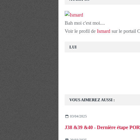
Bah moi c'est moi....
Voir le profil de
Ismard
sur le portail
LUI
VOUS AIMEREZ AUSSI :
03/04/2025
J38 &39 &40 - Dernière étape PO
29/03/2025