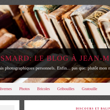
ISMARD: LE BLOG À JEAN-M
is photographiques personnels. Enfin... pas que: plutôt mon
livernes
Photos
Bricoles
Gribouilles
Gratouille
DISCOURS ET BALI