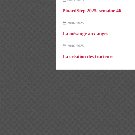
PinardStep 2025, semaine 46
30/07/2025
La mésange aux anges
20/02/2025
La création des tracteurs