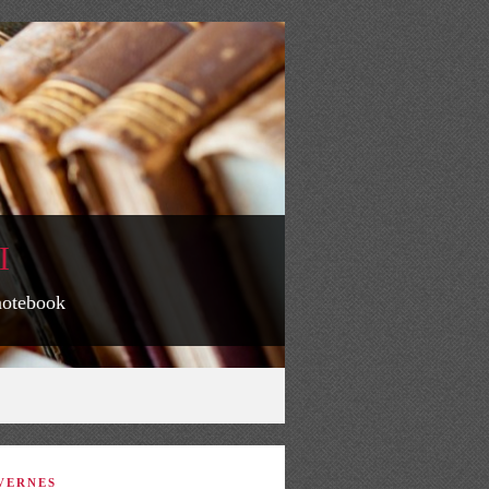
I
 notebook
VERNES