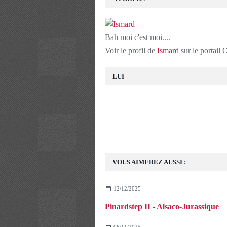
Bah moi c'est moi....
Voir le profil de
Ismard
sur le portail
LUI
VOUS AIMEREZ AUSSI :
12/12/2025
Pinardstep II - Alsaco-Jurassique
06/11/2025