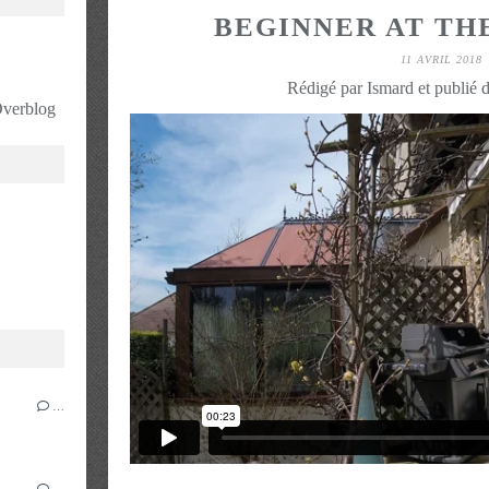
BEGINNER AT TH
11 AVRIL 2018
Rédigé par Ismard et publié 
 Overblog
…
…