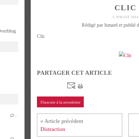
CLIC
5 JUILLET 2014
Rédigé par Ismard et publié 
 Overblog
Clic
PARTAGER CET ARTICLE
S'inscrire à la newsletter
…
Distraction
…