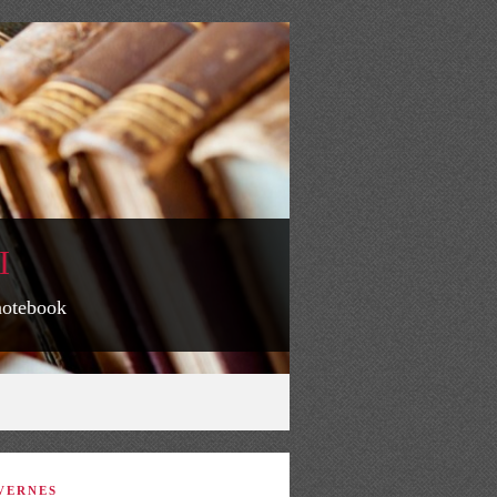
I
 notebook
VERNES