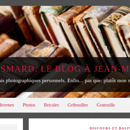
ISMARD: LE BLOG À JEAN-M
is photographiques personnels. Enfin... pas que: plutôt mon
livernes
Photos
Bricoles
Gribouilles
Gratouille
DISCOURS ET BALI