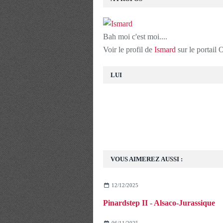
Bah moi c'est moi....
Voir le profil de
Ismard
sur le portail
LUI
VOUS AIMEREZ AUSSI :
12/12/2025
Pinardstep II - Alsaco-Jurassique
06/11/2025