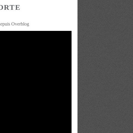
ORTE
5
depuis Overblog