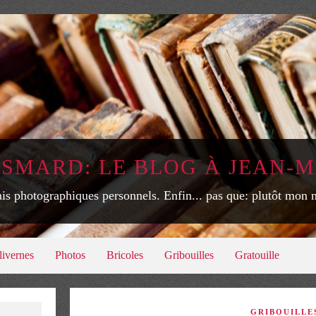
ISMARD: LE BLOG À JEAN-M
is photographiques personnels. Enfin... pas que: plutôt mon
livernes
Photos
Bricoles
Gribouilles
Gratouille
GRIBOUILLE