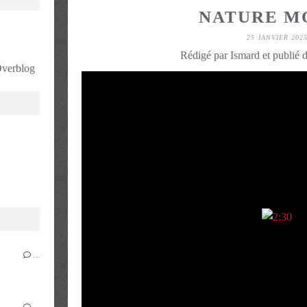
NATURE M
25 JANVIER 202
Rédigé par Ismard et publié 
 Overblog
…
…