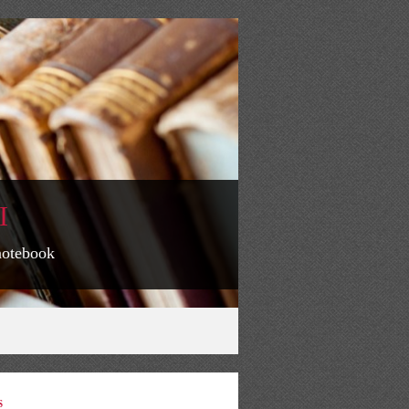
I
 notebook
S