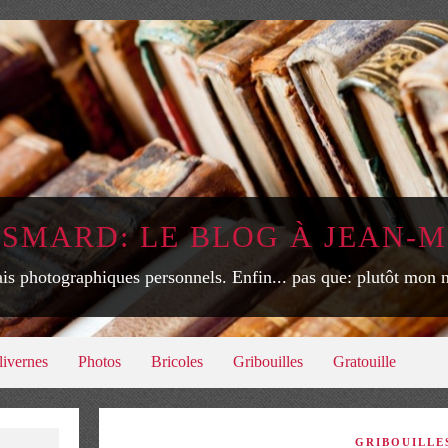
ISMARD: LE BLOG À JEAN-M
is photographiques personnels. Enfin... pas que: plutôt mon
livernes
Photos
Bricoles
Gribouilles
Gratouille
GRIBOUILLE