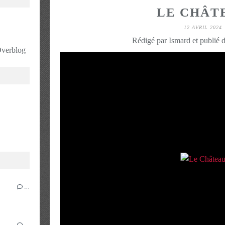
LE CHÂT
12 AVRIL 2024
Rédigé par Ismard et publié 
 Overblog
…
…