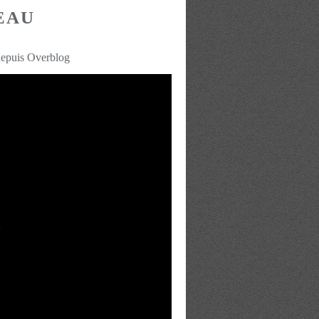
EAU
depuis Overblog