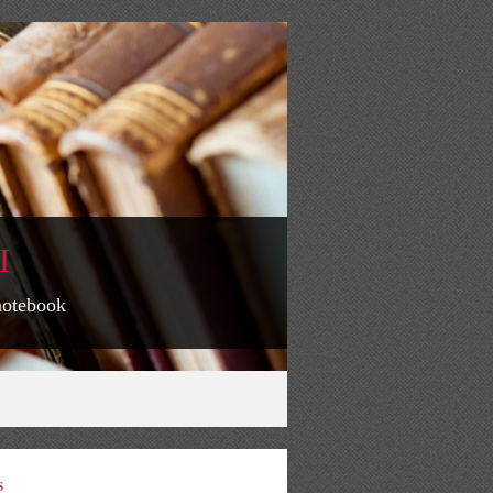
I
 notebook
S