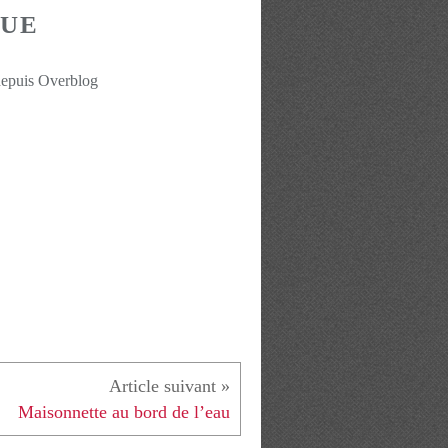
QUE
4
depuis Overblog
Maisonnette au bord de l’eau