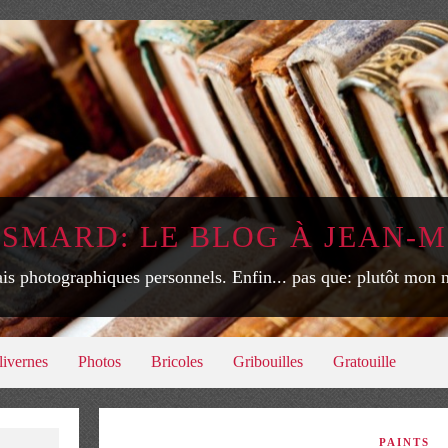
ISMARD: LE BLOG À JEAN-M
is photographiques personnels. Enfin... pas que: plutôt mon
livernes
Photos
Bricoles
Gribouilles
Gratouille
PAINTS