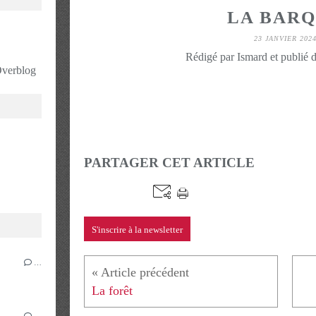
LA BAR
23 JANVIER 202
Rédigé par Ismard et publié 
 Overblog
PARTAGER CET ARTICLE
S'inscrire à la newsletter
…
La forêt
…