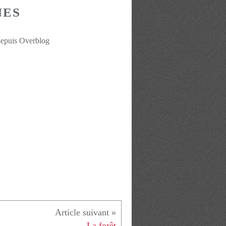
NES
4
depuis Overblog
La forêt