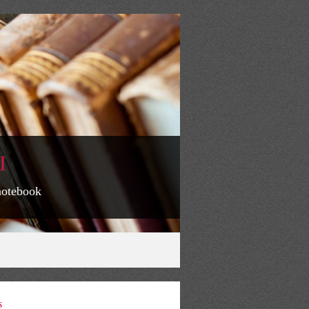
I
 notebook
S