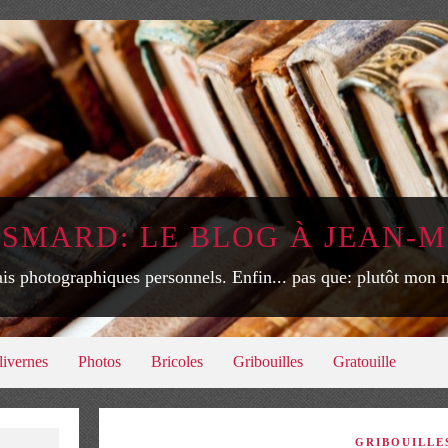
ISMARD: LE BLOG À JEAN-M
is photographiques personnels. Enfin... pas que: plutôt mon
livernes
Photos
Bricoles
Gribouilles
Gratouille
GRIBOUILLE