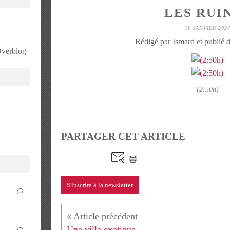
LES RUI
10 JANVIER 202
Rédigé par Ismard et publié 
 Overblog
(2:50h)
PARTAGER CET ARTICLE
S'inscrire à la newsletter
…
Une villa exotique
…